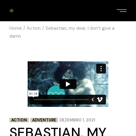
Home
Action
Sebastian, my dear, I don’t give a
damn
ACTION
ADVENTURE
DEZEMBRO 1, 2021
SEBASTIAN, MY